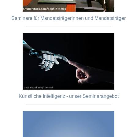
Seminare für Mandatsträgerinnen und Mandatsträger
Künstliche Intelligenz - unser Seminarangebot