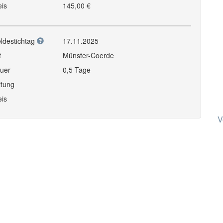
eis
145,00 €
ldestichtag
17.11.2025
t
Münster-Coerde
uer
0,5 Tage
itung
eis
V