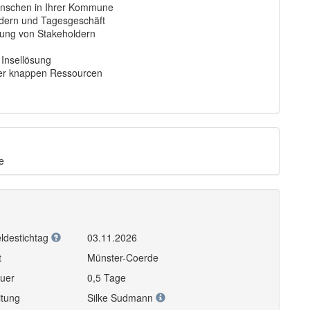
 Menschen in Ihrer Kommune
ldern und Tagesgeschäft
dung von Stakeholdern
 Insellösung
nter knappen Ressourcen
e
ldestichtag
03.11.2026
t
Münster-Coerde
uer
0,5 Tage
itung
Silke Sudmann