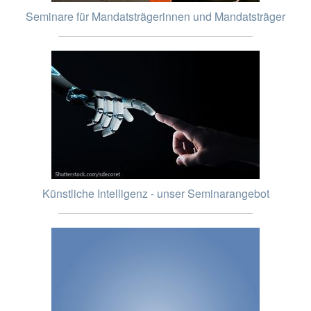
Seminare für Mandatsträgerinnen und Mandatsträger
Künstliche Intelligenz - unser Seminarangebot