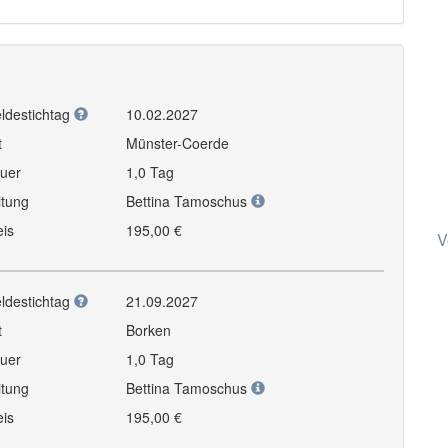
ldestichtag
10.02.2027
t
Münster-Coerde
uer
1,0 Tag
itung
Bettina Tamoschus
eis
195,00 €
V
ldestichtag
21.09.2027
t
Borken
uer
1,0 Tag
itung
Bettina Tamoschus
eis
195,00 €