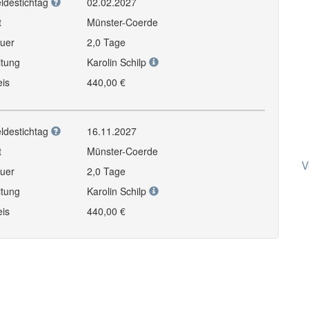
ldestichtag
02.02.2027
t
Münster-Coerde
uer
2,0 Tage
itung
Karolin Schilp
eis
440,00 €
ldestichtag
16.11.2027
t
Münster-Coerde
V
uer
2,0 Tage
itung
Karolin Schilp
eis
440,00 €