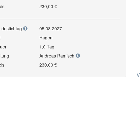
eis
230,00 €
ldestichtag
05.08.2027
t
Hagen
uer
1,0 Tag
itung
Andreas Ramisch
eis
230,00 €
V