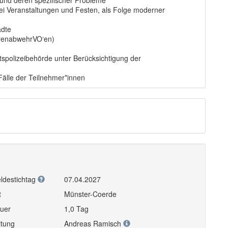
 und deren spezifischer Probleme
bei Veranstaltungen und Festen, als Folge moderner
ädte
renabwehrVO‘en)
polizeibehörde unter Berücksichtigung der
älle der Teilnehmer*innen
ldestichtag
07.04.2027
t
Münster-Coerde
uer
1,0 Tag
itung
Andreas Ramisch