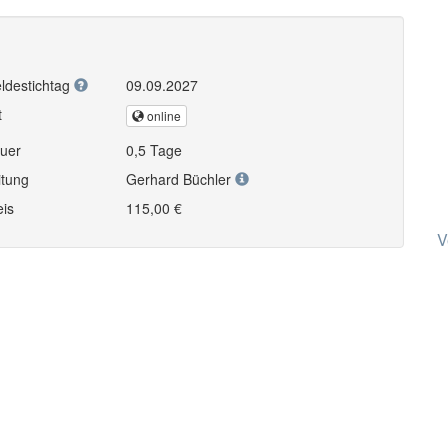
ldestichtag
09.09.2027
t
online
uer
0,5 Tage
itung
Gerhard Büchler
eis
115,00 €
V