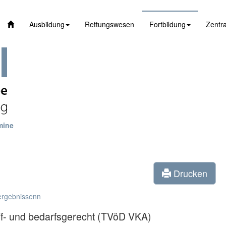
Ausbildung
Rettungswesen
Fortbildung
Zentra
mine
Drucken
ergebnissenn
if- und bedarfsgerecht (TVöD VKA)