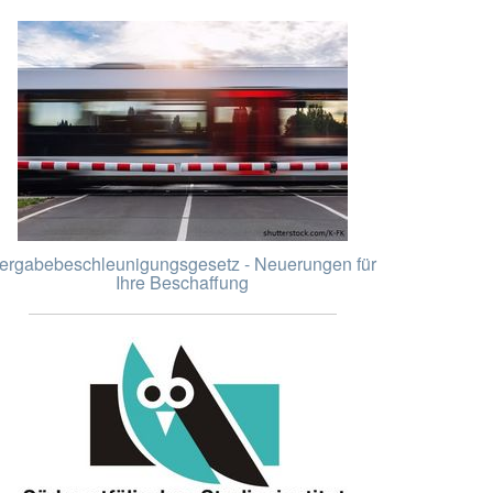
ergabebeschleunigungsgesetz - Neuerungen für
Ihre Beschaffung