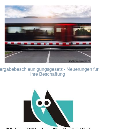
ergabebeschleunigungsgesetz - Neuerungen für
Ihre Beschaffung