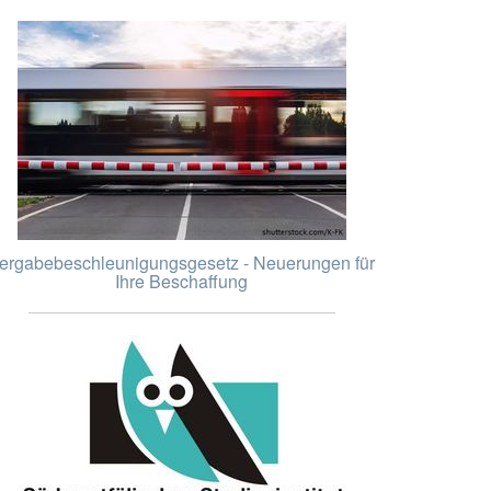
ergabebeschleunigungsgesetz - Neuerungen für
Ihre Beschaffung