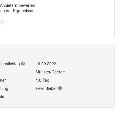
Anbietern bewerten
ung der Ergebnisse
n)
ldestichtag
19.09.2022
t
Münster-Coerde
uer
1,0 Tag
itung
Peer Bieber
eis