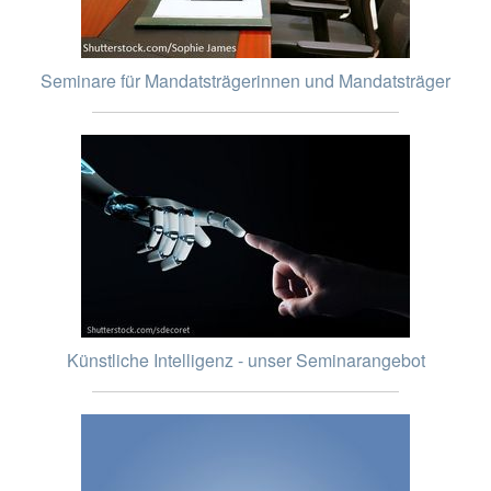
Seminare für Mandatsträgerinnen und Mandatsträger
Künstliche Intelligenz - unser Seminarangebot