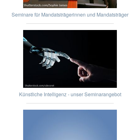
Seminare für Mandatsträgerinnen und Mandatsträger
Künstliche Intelligenz - unser Seminarangebot