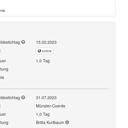
ene
ldestichtag
15.02.2023
t
online
uer
1,0 Tag
itung
eis
ldestichtag
31.07.2023
t
Münster-Coerde
uer
1,0 Tag
itung
Britta Kurlbaum