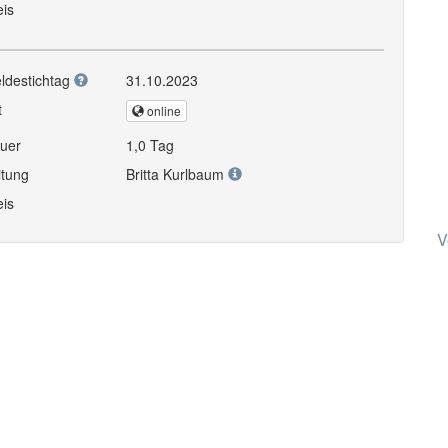
eis
ldestichtag
31.10.2023
t
online
uer
1,0 Tag
itung
Britta Kurlbaum
eis
V