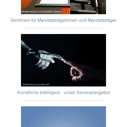
Seminare für Mandatsträgerinnen und Mandatsträger
Künstliche Intelligenz - unser Seminarangebot