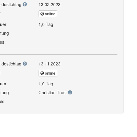
ldestichtag
13.02.2023
t
online
uer
1,0 Tag
itung
eis
ldestichtag
13.11.2023
t
online
uer
1,0 Tag
itung
Christian Trost
eis