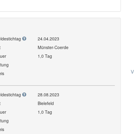
ldestichtag
24.04.2023
t
Münster-Coerde
uer
1,0 Tag
itung
V
eis
ldestichtag
28.08.2023
t
Bielefeld
uer
1,0 Tag
itung
eis