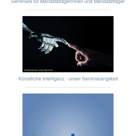
Seminare für Mandatsträgerinnen und Mandatsträger
Künstliche Intelligenz - unser Seminarangebot