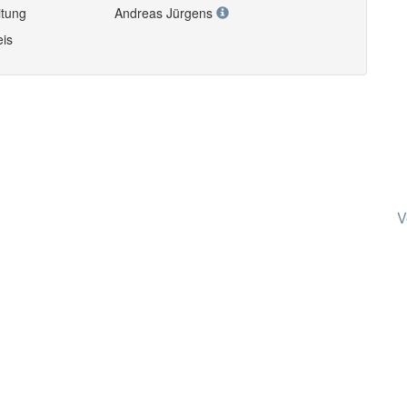
itung
Andreas Jürgens
eis
V