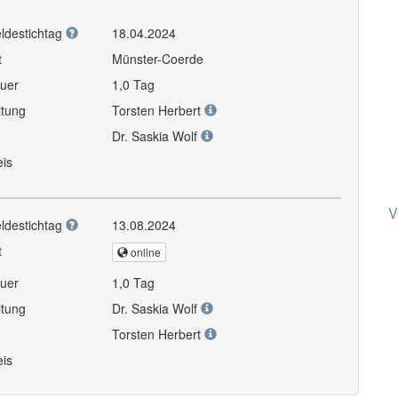
ldestichtag
18.04.2024
t
Münster-Coerde
uer
1,0 Tag
itung
Torsten Herbert
Dr. Saskia Wolf
eis
V
ldestichtag
13.08.2024
t
online
uer
1,0 Tag
itung
Dr. Saskia Wolf
Torsten Herbert
eis