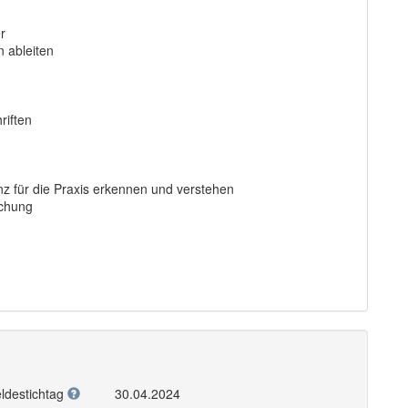
r
 ableiten
iften
z für die Praxis erkennen und verstehen
uchung
ldestichtag
30.04.2024