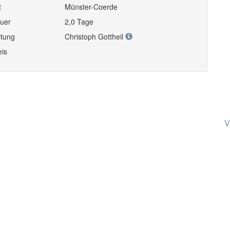
t
Münster-Coerde
uer
2,0 Tage
itung
Christoph Gottheil
eis
V