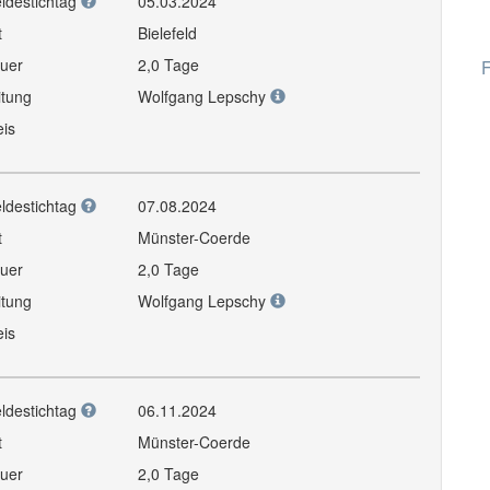
ldestichtag
05.03.2024
t
Bielefeld
uer
2,0 Tage
F
itung
Wolfgang Lepschy
eis
ldestichtag
07.08.2024
t
Münster-Coerde
uer
2,0 Tage
itung
Wolfgang Lepschy
eis
ldestichtag
06.11.2024
t
Münster-Coerde
uer
2,0 Tage