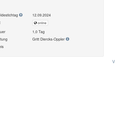
ldestichtag
12.09.2024
t
online
uer
1,0 Tag
itung
Gritt Diercks-Oppler
eis
V