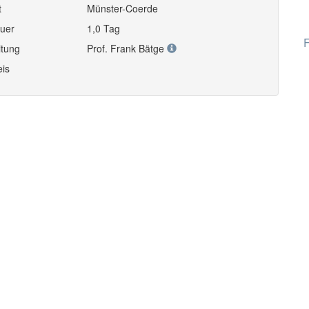
t
Münster-Coerde
uer
1,0 Tag
F
itung
Prof. Frank Bätge
eis