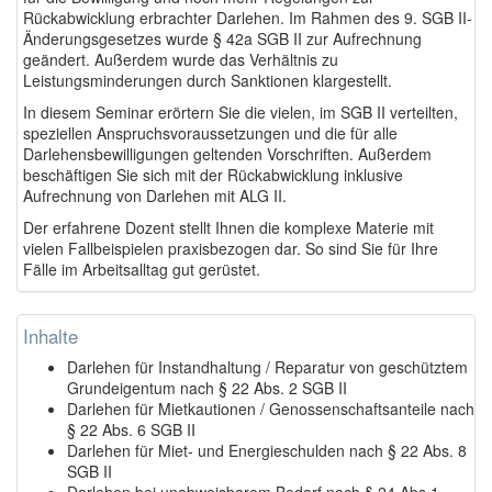
Rückabwicklung erbrachter Darlehen. Im Rahmen des 9. SGB II-
Änderungsgesetzes wurde § 42a SGB II zur Aufrechnung
geändert. Außerdem wurde das Verhältnis zu
Leistungsminderungen durch Sanktionen klargestellt.
In diesem Seminar erörtern Sie die vielen, im SGB II verteilten,
speziellen Anspruchsvoraussetzungen und die für alle
Darlehensbewilligungen geltenden Vorschriften. Außerdem
beschäftigen Sie sich mit der Rückabwicklung inklusive
Aufrechnung von Darlehen mit ALG II.
Der erfahrene Dozent stellt Ihnen die komplexe Materie mit
vielen Fallbeispielen praxisbezogen dar. So sind Sie für Ihre
Fälle im Arbeitsalltag gut gerüstet.
Inhalte
Darlehen für Instandhaltung / Reparatur von geschütztem
Grundeigentum nach § 22 Abs. 2 SGB II
Darlehen für Mietkautionen / Genossenschaftsanteile nach
§ 22 Abs. 6 SGB II
Darlehen für Miet- und Energieschulden nach § 22 Abs. 8
SGB II
Darlehen bei unabweisbarem Bedarf nach § 24 Abs.1