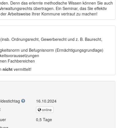
en. Denn das erlernte methodische Wissen können Sie auch
Verwaltungsrechts übertragen. Ein Seminar, das Sie effektiv
d der Arbeitsweise Ihrer Kommune vertraut zu machen!
(insb. Ordnungsrecht, Gewerberecht und z. B. Baurecht,
gkeitsnorm und Befugnisnorm (Ermächtigungsgrundlage)
gkeitsvoraussetzungen
enen Fachbereichen
en
nicht
vermittelt!
ldestichtag
16.10.2024
t
online
uer
0,5 Tage
itung