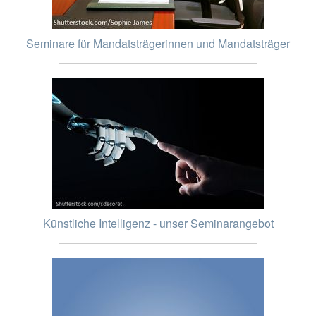
Seminare für Mandatsträgerinnen und Mandatsträger
Künstliche Intelligenz - unser Seminarangebot