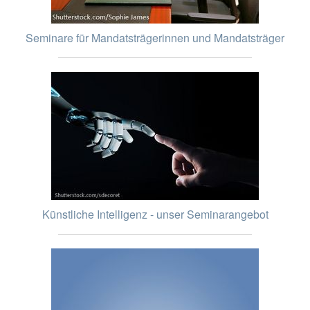
Seminare für Mandatsträgerinnen und Mandatsträger
Künstliche Intelligenz - unser Seminarangebot