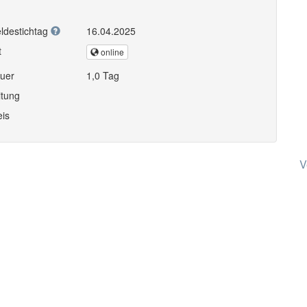
ldestichtag
16.04.2025
t
online
uer
1,0 Tag
itung
eis
V