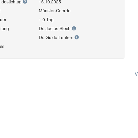
ldestichtag
16.10.2025
t
Münster-Coerde
uer
1,0 Tag
itung
Dr. Justus Stech
Dr. Guido Lenfers
eis
V