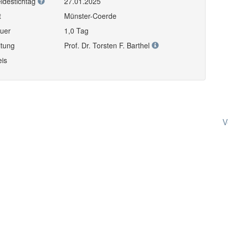
ldestichtag
27.01.2025
t
Münster-Coerde
uer
1,0 Tag
itung
Prof. Dr. Torsten F. Barthel
eis
V