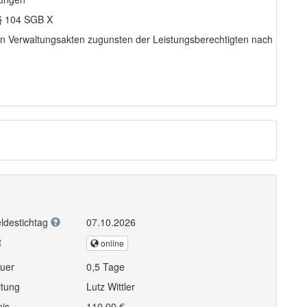
 § 104 SGB X
von Verwaltungsakten zugunsten der Leistungsberechtigten nach
ldestichtag
07.10.2026
t
online
uer
0,5 Tage
itung
Lutz Wittler
eis
110,00 €