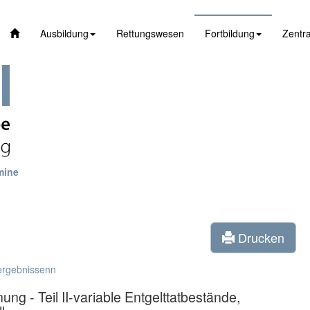
Ausbildung
Rettungswesen
Fortbildung
Zentra
mine
Drucken
ergebnissenn
g - Teil II-variable Entgelttatbestände,