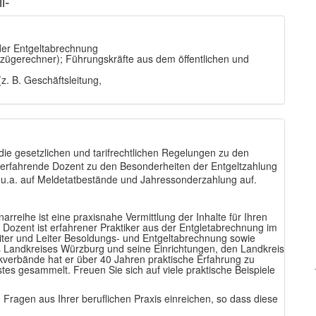
l-
 der Entgeltabrechnung
ügerechner); Führungskräfte aus dem öffentlichen und
z. B. Geschäftsleitung,
die gesetzlichen und tarifrechtlichen Regelungen zu den
er erfahrende Dozent zu den Besonderheiten der Entgeltzahlung
n u.a. auf Meldetatbestände und Jahressonderzahlung auf.
rreihe ist eine praxisnahe Vermittlung der Inhalte für Ihren
 Dozent ist erfahrener Praktiker aus der Entgletabrechnung im
eiter und Leiter Besoldungs- und Entgeltabrechnung sowie
Landkreises Würzburg und seine Einrichtungen, den Landkreis
erbände hat er über 40 Jahren praktische Erfahrung zu
es gesammelt. Freuen Sie sich auf viele praktische Beispiele
ragen aus Ihrer beruflichen Praxis einreichen, so dass diese