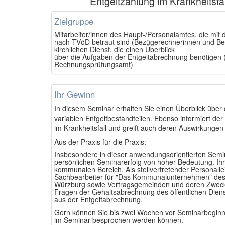
Entgeltzahlung im Krankheitsfal
Zielgruppe
Mitarbeiter/innen des Haupt-/Personalamtes, die mit
nach TVöD betraut sind (Bezügerechnerinnen und Bez
kirchlichen Dienst, die einen Überblick
über die Aufgaben der Entgeltabrechnung benötigen (
Rechnungsprüfungsamt)
Ihr Gewinn
In diesem Seminar erhalten Sie einen
Überblick über 
variablen Entgeltbestandteilen. Ebenso informiert d
im Krankheitsfall und greift auch deren Auswirkunge
Aus der Praxis für die Praxis:
Insbesondere in dieser anwendungsorientierten Semina
persönlichen Seminarerfolg von hoher Bedeutung. Ihr
kommunalen Bereich. Als stellvertretender Personall
Sachbearbeiter für "Das Kommunalunternehmen" des 
Würzburg sowie Vertragsgemeinden und deren Zweckv
Fragen der Gehaltsabrechnung des öffentlichen Dienst
aus der Entgeltabrechnung.
Gern können Sie bis zwei Wochen vor Seminarbeginn F
im Seminar besprochen werden können.