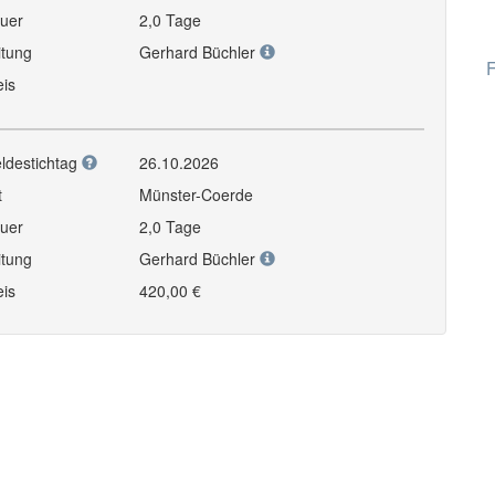
uer
2,0 Tage
itung
Gerhard Büchler
F
eis
ldestichtag
26.10.2026
t
Münster-Coerde
uer
2,0 Tage
itung
Gerhard Büchler
eis
420,00 €