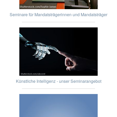
Seminare für Mandatsträgerinnen und Mandatsträger
Künstliche Intelligenz - unser Seminarangebot