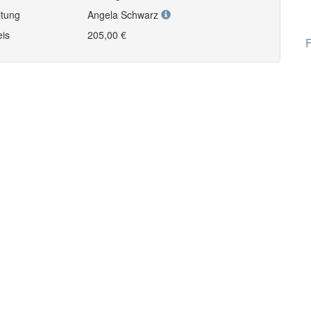
itung
Angela Schwarz
eis
205,00 €
F