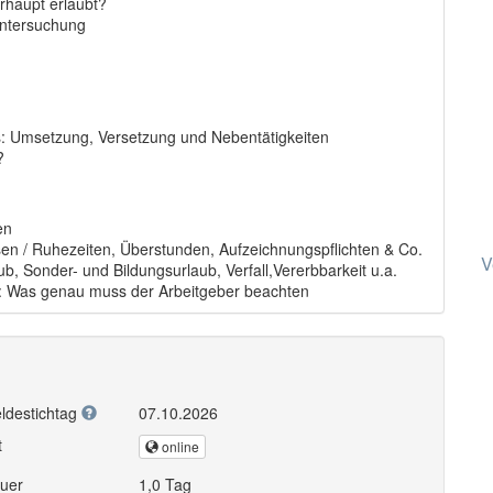
rhaupt erlaubt?
 Untersuchung
 Umsetzung, Versetzung und Nebentätigkeiten
?
en
usen / Ruhezeiten, Überstunden, Aufzeichnungspflichten & Co.
V
b, Sonder- und Bildungsurlaub, Verfall,Vererbbarkeit u.a.
z: Was genau muss der Arbeitgeber beachten
ldestichtag
07.10.2026
t
online
uer
1,0 Tag