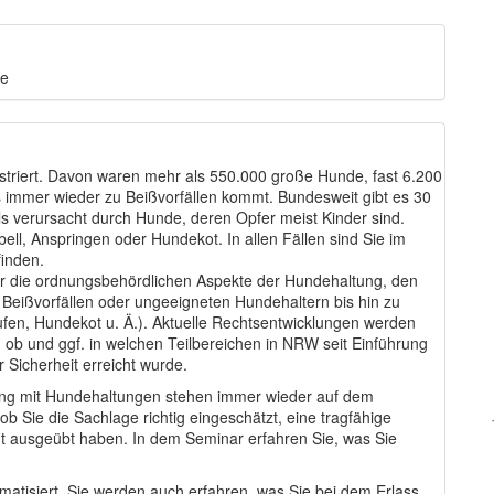
de
triert. Davon waren mehr als 550.000 große Hunde, fast 6.200
 immer wieder zu Beißvorfällen kommt. Bundesweit gibt es 30
ls verursacht durch Hunde, deren Opfer meist Kinder sind.
ll, Anspringen oder Hundekot. In allen Fällen sind Sie im
inden.
er die ordnungsbehördlichen Aspekte der Hundehaltung, den
Beißvorfällen oder ungeeigneten Hundehaltern bis hin zu
fen, Hundekot u. Ä.). Aktuelle Rechtsentwicklungen werden
 ob und ggf. in welchen Teilbereichen in NRW seit Einführung
Sicherheit erreicht wurde.
 mit Hundehaltungen stehen immer wieder auf dem
ob Sie die Sachlage richtig eingeschätzt, eine tragfähige
t ausgeübt haben. In dem Seminar erfahren Sie, was Sie
tisiert. Sie werden auch erfahren, was Sie bei dem Erlass