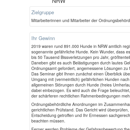
NRW
Zielgruppe
Mitarbeiterinnen und Mitarbeiter der Ordnungsbehör
Ihr Gewinn
2
019 waren rund 891.000 Hunde in NRW amtlich regis
sogenannte gefährliche Hunde. Kein Wunder, dass es
bis 50 Tausend Bissverletzungen pro Jahr, größtentei
Daneben gibt es auch Belästigungen durch lautes Gebe
Ordnungsamt gefordert, angemessene Lösungen zu f
Das Seminar gibt Ihnen zunächst einen Überblick üb
Umgang mit (vermeintlich) gefährlichen Hunden nach 
allgemeinen Störungen durch Hunde (freies Umherlau
dabei einbezogen. Es wird auch die Frage beleuchtet,
der schärferen rechtlichen Rahmenbedingungen mehr 
Ordnungsbehördliche Anordnungen im Zusammenhang
gerichtlichen Prüfstand. Das Gericht wird überprüfen, 
Entscheidung getroffen und Ihr Ermessen sachgerech
beachten müssen.
Ferner werden Probleme der Gefahrenbewertung thema