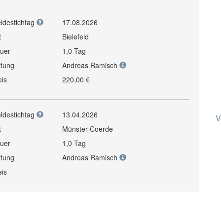
ldestichtag
17.08.2026
t
Bielefeld
uer
1,0 Tag
itung
Andreas Ramisch
eis
220,00 €
ldestichtag
13.04.2026
V
t
Münster-Coerde
uer
1,0 Tag
itung
Andreas Ramisch
eis