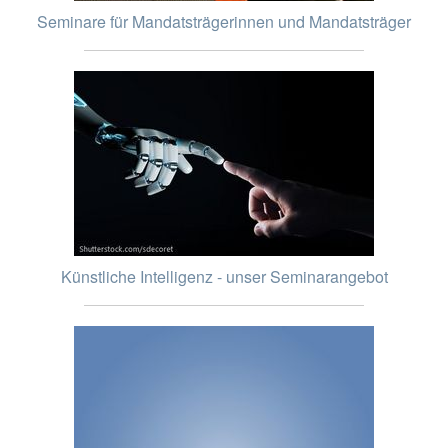
Seminare für Mandatsträgerinnen und Mandatsträger
Künstliche Intelligenz - unser Seminarangebot