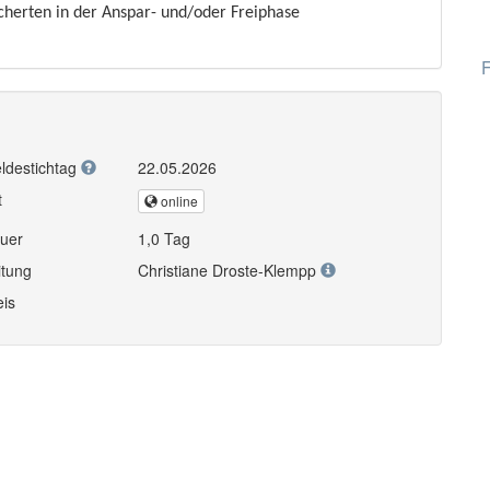
cherten in der Anspar- und/oder Freiphase
F
ldestichtag
22.05.2026
t
online
uer
1,0 Tag
itung
Christiane Droste-Klempp
eis