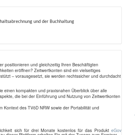
ehaltsabrechnung und der Buchhaltung
r positionieren und gleichzeitig Ihren Beschäftigten
keiten eröffnen? Zeitwertkonten sind ein vielseitiges
rstützt – vorausgesetzt, sie werden rechtssicher und durchdacht
ie einen kompakten und praxisnahen Überblick über alle
 Aspekte, die bei der Einführung und Nutzung von Zeitwertkonten
m Kontext des TVöD NRW sowie der Portabilität und
ichkeit sich für drei Monate kostenlos für das Produkt
eGov
 zu dieser Plattform erhalten Sie mit der Zusage zum Seminar.