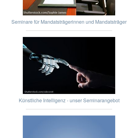
Seminare für Mandatsträgerinnen und Mandatsträger
Künstliche Intelligenz - unser Seminarangebot