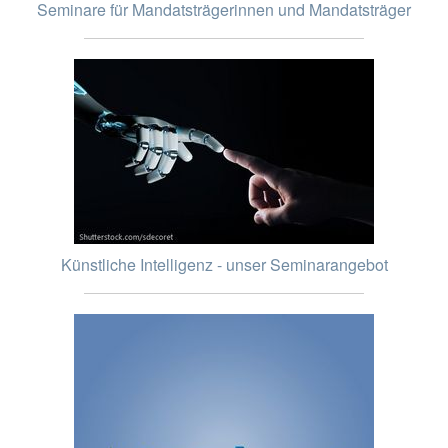
Seminare für Mandatsträgerinnen und Mandatsträger
Künstliche Intelligenz - unser Seminarangebot