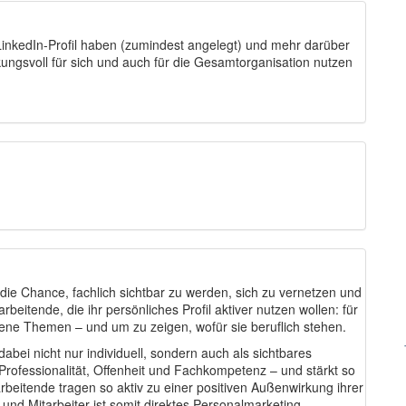
 LinkedIn-Profil haben (zumindest angelegt) und mehr darüber
rkungsvoll für sich und auch für die Gesamtorganisation nutzen
t die Chance, fachlich sichtbar zu werden, sich zu vernetzen und
beitende, die ihr persönliches Profil aktiver nutzen wollen: für
gene Themen – und um zu zeigen, wofür sie beruflich stehen.
dabei nicht nur individuell, sondern auch als sichtbares
 Professionalität, Offenheit und Fachkompetenz – und stärkt so
beitende tragen so aktiv zu einer positiven Außenwirkung ihrer
n und Mitarbeiter ist somit direktes Personalmarketing.