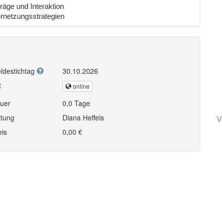
räge und Interaktion
ernetzungsstrategien
ldestichtag
30.10.2026
t
online
uer
0,0 Tage
itung
Diana Heffels
V
eis
0,00 €