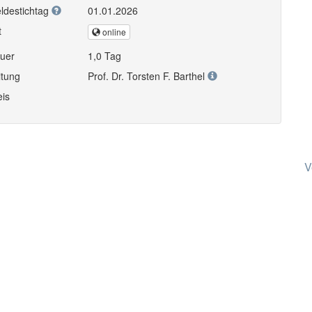
ldestichtag
01.01.2026
t
online
uer
1,0 Tag
itung
Prof. Dr. Torsten F. Barthel
eis
V