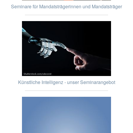
Seminare für Mandatsträgerinnen und Mandatsträger
Künstliche Intelligenz - unser Seminarangebot