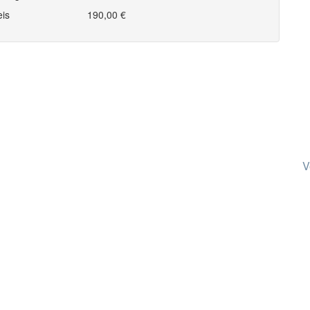
eis
190,00 €
V