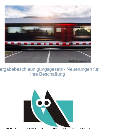
ergabebeschleunigungsgesetz - Neuerungen für
Ihre Beschaffung