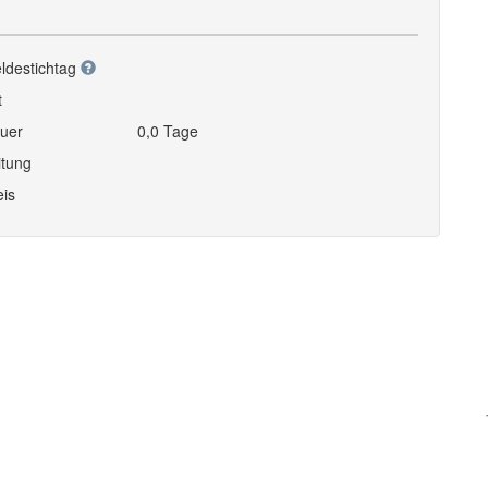
ldestichtag
t
uer
0,0 Tage
itung
eis