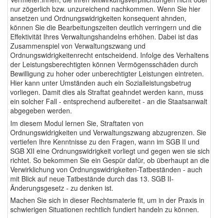
nur zögerlich bzw. unzureichend nachkommen. Wenn Sie hier
ansetzen und Ordnungswidrigkeiten konsequent ahnden,
können Sie die Bearbeitungszeiten deutlich verringern und die
Effektivität Ihres Verwaltungshandelns erhöhen. Dabei ist das
Zusammenspiel von Verwaltungszwang und
Ordnungswidrigkeitenrecht entscheidend.
Infolge des Verhaltens
der Leistungsberechtigten können Vermögensschäden durch
Bewilligung zu hoher oder unberechtigter Leistungen eintreten.
Hier kann unter Umständen auch ein Sozialleistungsbetrug
vorliegen. Damit dies als Straftat geahndet werden kann, muss
ein solcher Fall - entsprechend aufbereitet - an die Staatsanwalt
abgegeben werden.
Im diesem Modul
lernen Sie, Straftaten von
Ordnungswidrigkeiten und Verwaltungszwang abzugrenzen. Sie
vertiefen Ihre Kenntnisse zu den Fragen, wann im SGB II und
SGB XII eine Ordnungswidrigkeit vorliegt und gegen wen sie sich
richtet. So bekommen
Sie ein Gespür dafür, ob überhaupt an die
Verwirklichung von Ordnungswidrigkeiten-Tatbeständen - auch
mit Blick auf neue Tatbestände durch das 13. SGB II-
Änderungsgesetz - zu denken ist.
Machen Sie sich in dieser Rechtsmaterie fit, um in der Praxis in
schwierigen Situationen rechtlich fundiert handeln zu können.