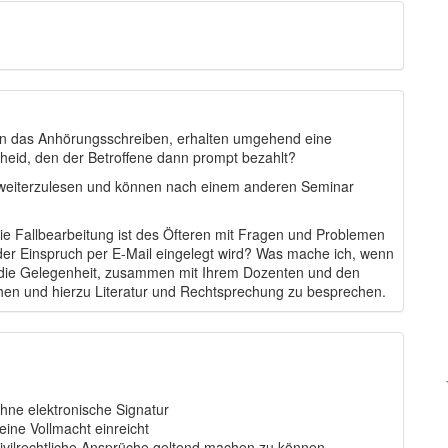
cken das Anhörungsschreiben, erhalten umgehend eine
eid, den der Betroffene dann prompt bezahlt?
ht weiterzulesen und können nach einem anderen Seminar
 Die Fallbearbeitung ist des Öfteren mit Fragen und Problemen
 der Einspruch per E-Mail eingelegt wird? Was mache ich, wenn
e die Gelegenheit, zusammen mit Ihrem Dozenten und den
n und hierzu Literatur und Rechtsprechung zu besprechen.
ohne elektronische Signatur
eine Vollmacht einreicht
zivilrechtliche Ansprüche geltend machen zu können