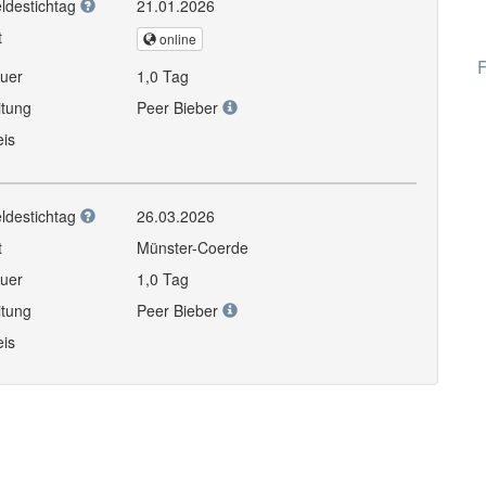
ldestichtag
21.01.2026
t
online
F
uer
1,0 Tag
itung
Peer Bieber
eis
ldestichtag
26.03.2026
t
Münster-Coerde
uer
1,0 Tag
itung
Peer Bieber
eis