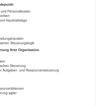
ndepunkt
g und Personalkosten
rliert
 und Haushaltslage
waltungshandeln
ierten Steuerungslogik
htung Ihrer Organisation
osen
mischen Steuerung
 zur Aufgaben- und Ressourcensteuerung
sourcenbilanzen
rung agiler