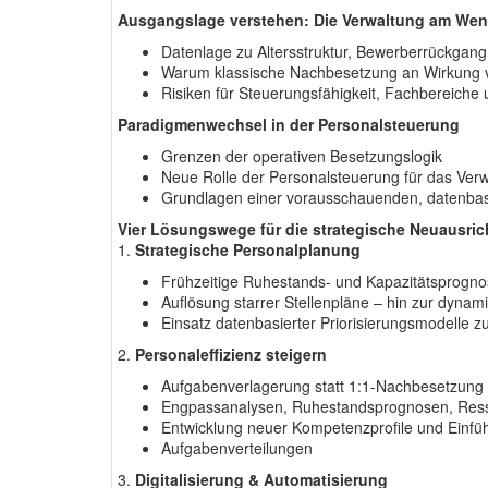
Ausgangslage verstehen: Die Verwaltung am We
Datenlage zu Altersstruktur, Bewerberrückgan
Warum klassische Nachbesetzung an Wirkung ve
Risiken für Steuerungsfähigkeit, Fachbereiche
Paradigmenwechsel in der Personalsteuerung
Grenzen der operativen Besetzungslogik
Neue Rolle der Personalsteuerung für das Ver
Grundlagen einer vorausschauenden, datenbas
Vier Lösungswege für die strategische Neuausric
1.
Strategische Personalplanung
Frühzeitige Ruhestands- und Kapazitätsprogn
Auflösung starrer Stellenpläne – hin zur dyna
Einsatz datenbasierter Priorisierungsmodelle
2.
Personaleffizienz steigern
Aufgabenverlagerung statt 1:1-Nachbesetzung
Engpassanalysen, Ruhestandsprognosen, Res
Entwicklung neuer Kompetenzprofile und Einfüh
Aufgabenverteilungen
3.
Digitalisierung & Automatisierung