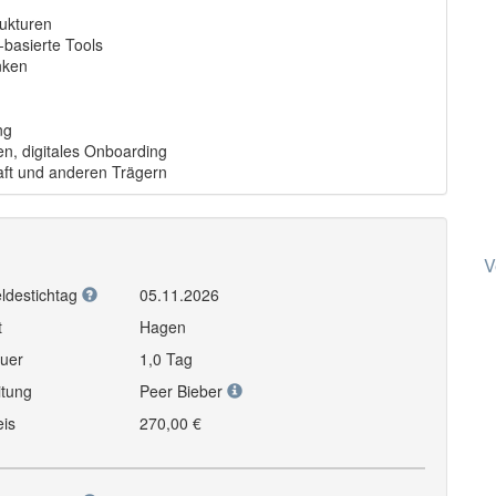
rukturen
basierte Tools
nken
ng
en, digitales Onboarding
haft und anderen Trägern
V
ldestichtag
05.11.2026
t
Hagen
uer
1,0 Tag
itung
Peer Bieber
eis
270,00 €