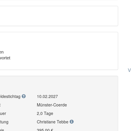
en
ortet
V
ldestichtag
10.02.2027
t
Münster-Coerde
uer
2,0 Tage
itung
Christiane Tebbe
eis
395,00 €