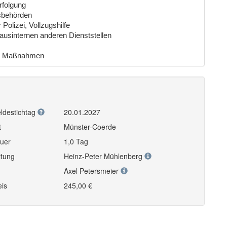
rfolgung
sbehörden
Polizei, Vollzugshilfe
usinternen anderen Dienststellen
nd Maßnahmen
ldestichtag
20.01.2027
t
Münster-Coerde
uer
1,0 Tag
itung
Heinz-Peter Mühlenberg
Axel Petersmeier
eis
245,00 €